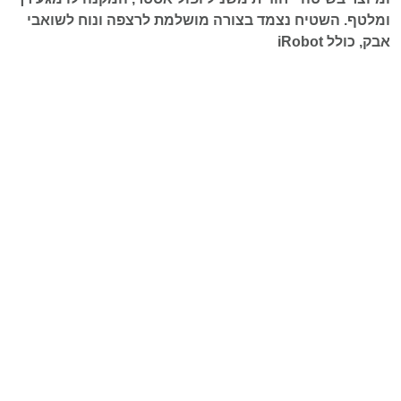
ומלטף. השטיח נצמד בצורה מושלמת לרצפה ונוח לשואבי
אבק, כולל iRobot
זמן אספקה: 5 ימי עבודה
להתייעצות לחצו כאן
מדיניות משלוחים
מדיניות החזרות וביטולים
חוות דעת ([product_review_count])
פריט: 0
מוצרים דומים