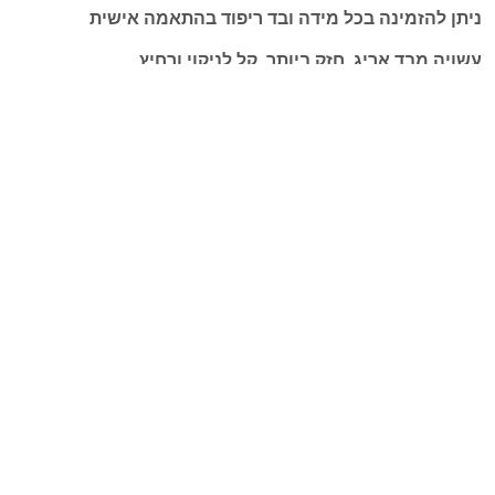
ניתן להזמינה בכל מידה ובד ריפוד בהתאמה אישית
עשויה מבד אריג, חזק ביותר, קל לניקוי ורחיץ
שלד עץ מלא עם 4 שנות אחריות (על השלד)
זמן אספקה: 45 ימי עבודה
להתייעצות לחצו כאן
מדיניות משלוחים
מדיניות החזרות וביטולים
חוות דעת ([product_review_count])
פריט: 14