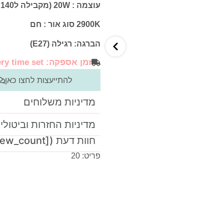
עוצמה : 20W (מקבילה ל140 וואט ליבון)
2900K סוג אור : חם
הברגה: רגילה (E27)
זמן אספקה: No delivery time set ימי עבודה
להתייעצות לחצו כאן
מדיניות משלוחים
מדיניות החזרות וביטולי
חוות דעת ([product_review_count])
פריט: 20