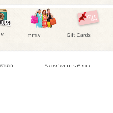
אנ
Gift Cards
אודות
בוויז "הבית של עידה"
הצטרפו 
בזלת 14 צור יגאל, (ההגעה בתאום מראש)