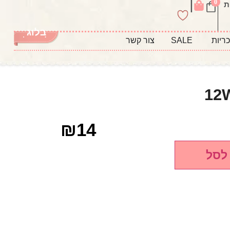
|
0
ת
בלוג
ריות
SALE
צור קשר
₪
14
לסל