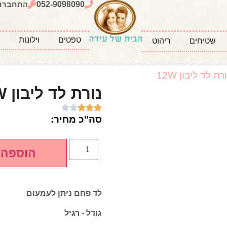
052-9098090
התחברו
טפטים
וילונות
כ
שטיחים
ריהוט
רת לד ליבון 12W
נורת לד ליבון 12W
סה"כ מחיר:
הוספה 
לד פחם ניתן לעמעום
גודל - רגיל