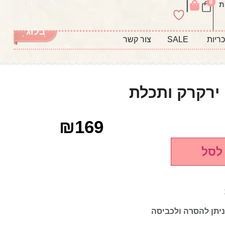
|
0
ת
בלוג
ריות
SALE
צור קשר
 ירקרק ותכלת
₪
169
לסל
ניתן להסרה ולכביסה