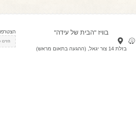
בוויז "הבית של עידה"
הצטרפו 
בזלת 14 צור יגאל, (ההגעה בתאום מראש)
שטיחים
ריהוט
שטיחים
ריהוט לבית
שטיחים לסלון
קונסולות לכניסה
שטיחים לחדר שינה
ספריות וארונות
שטיחי וינטג'
מזנון לסלון
שטיחים מודרניים
כסאות בר