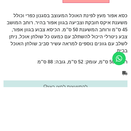
כסא אפור מעץ לפינת האוכל המעוצב בסגנון כפרי וכולל
משענת איקס חובקת וצביעה בגוון אפור בהיר
.
רוחב המושב
45 ס”מ ורוחב המשענת 50 ס”מ. הכיסא צבוע בגוון אפור,
צבע ניטרלי היכול להשתלב עם כמעט כל שולחן אוכל, ניתן
לשלב עם גוונים נוספים למראה עשיר סביב שולחן האוכל
בבית.
רוחב: 50 ס"מ, עומק: 52 ס"מ, גובה: 88 ס"מ
להתייעצות לחצו כאן
מדיניות משלוחים
מדיניות החזרות וביטולים
חוות דעת ([product_review_count])