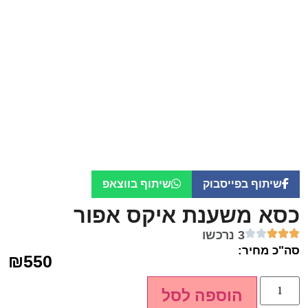
שיתוף בפייסבוק
שיתוף בווצאפ
כסא משענת איקס אפור
3 נרכשו
סה"כ מחיר:
₪
550
הוספה לסל