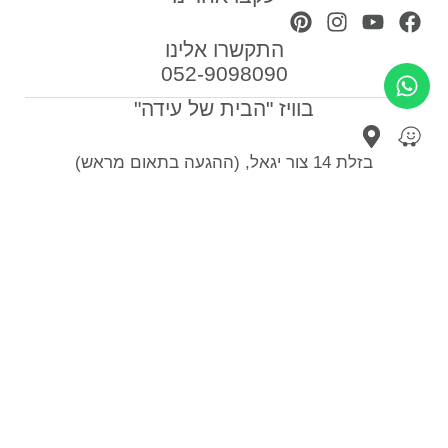
התקשרו אלינו
052-9098090
בוויז "הבית של עידה"
בזלת 14 צור יגאל, (ההגעה בתאום מראש)
הצטרפו לרשימת התפוצה שלנו וקבלו טיפים לעיצוב
הבית
צרפו אותי
ספות לסלון
כורסאות