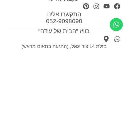
התקשרו אלינו
052-9098090
בוויז "הבית של עידה"
בזלת 14 צור יגאל, (ההגעה בתאום מראש)
הצטרפו לרשימת התפוצה שלנו וקבלו טיפים לעיצוב
הבית
צרפו אותי
ספות לסלון
כורסאות