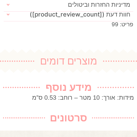
מדיניות החזרות וביטולים
חוות דעת ([product_review_count])
פריט: 99
מוצרים דומים
מידע נוסף
מידות: אורך: 10 מטר – רוחב: 0.53 ס”מ
סרטונים