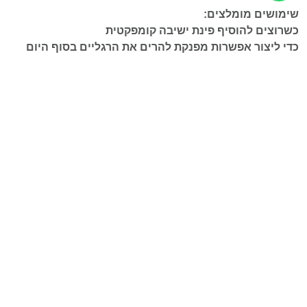
שימושים מומלצים:
כשרוצים להוסיף פינת ישיבה קומפקטית
כדי ליצור אפשרות מפנקת להרים את הרגליים בסוף היום
כדי לשדרג את עיצוב הסלון ולהכניס צבע
כדי להכניס ריהוט משלים לחלל
אפשר להזמין במבחר בדים וצבעים (יתכן שינוי במחיר
בהתאם לסוג הבד) טלפון לתיאום: 052-9098090
זמן אספקה: 45 ימי עבודה
להתייעצות לחצו כאן
מדיניות משלוחים
מדיניות החזרות וביטולים
חוות דעת ([product_review_count])
פריט: 2