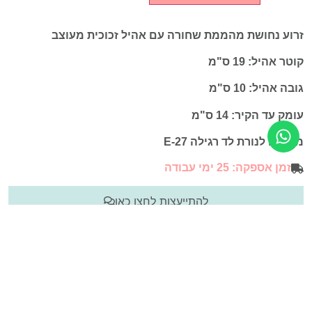
זרוע נחושת מהממת שחורה עם אהיל זכוכית מעוצב
קוטר אהיל: 19 ס"מ
גובה אהיל: 10 ס"מ
עומק עד הקיר: 14 ס"מ
מתאים לנורת לד רגילה E-27
זמן אספקה: 25 ימי עבודה
להתייעצות לחצו כאן
מדיניות משלוחים
מדיניות החזרות וביטולים
חוות דעת ([product_review_count])
פריט: 30