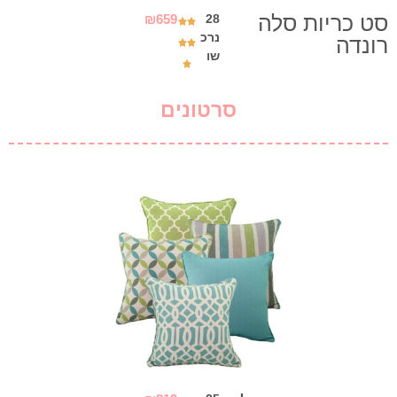
סט כריות סלה
₪
659
28
נרכ
רונדה
שו
סרטונים