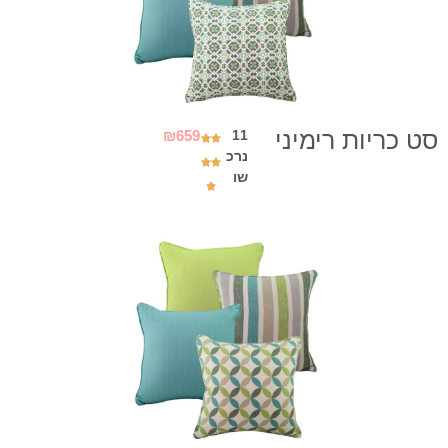
סט כריות רימיני
₪
659
11
נרכ
שו