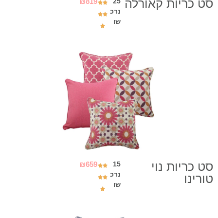
סט כריות קאורלה
₪
819
25
נרכ
שו
סט כריות נוי
₪
659
15
נרכ
טורינו
שו