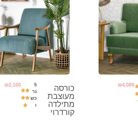
5
₪
2,100
₪
4,089
כורסה
נר
מעוצבת
כש
מתילדה
ו
קורדרוי