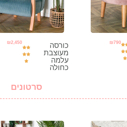
₪
2,450
₪
790
כורסה
מעוצבת
עלמה
כחולה
סרטונים