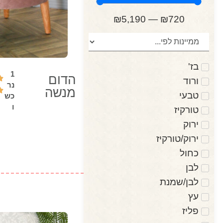
₪
5,190
—
₪
720
בז'
1
הדום
ורוד
נר
מנשה
טבעי
כש
ו
טורקיז
ירוק
ירוק/טורקיז
כחול
לבן
לבן/שמנת
עץ
פליז